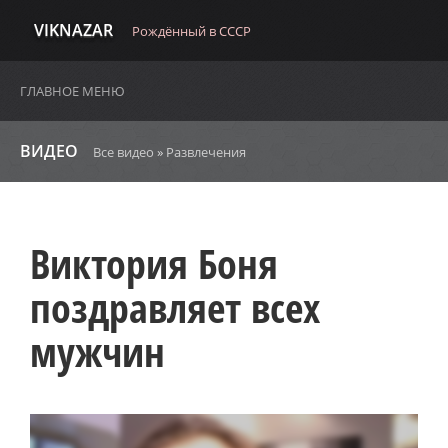
VIKNAZAR
Рождённый в СССР
ГЛАВНОЕ МЕНЮ
ВИДЕО
Все видео
»
Развлечения
Виктория Боня
поздравляет всех
мужчин