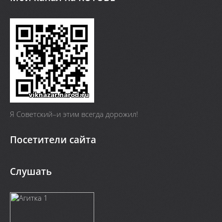
Я Cоветский–и этим всегда дорожил!
Посетители сайта
Слушать