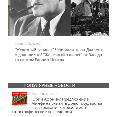
24.06.2020, 10:52
0
"Железный занавес" Черчилля, план Даллеса.
"
"
А дальше что? "Железный занавес" от Запада
и
со сносом Ельцин Центра.
ПОПУЛЯРНЫЕ НОВОСТИ
25.10.2024, 12:02
Юрий Афонин: Предложение
Минфина снизить долю государства
в госкомпаниях может иметь
катастрофические последствия