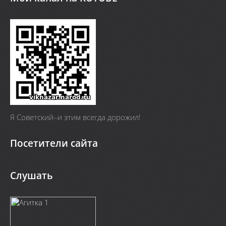
Я Cоветский–и этим всегда дорожил!
Посетители сайта
Слушать