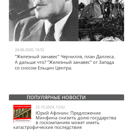
24.06.2020, 10:52
0
"Железный занавес" Черчилля, план Даллеса.
"
"
А дальше что? "Железный занавес" от Запада
и
со сносом Ельцин Центра.
ПОПУЛЯРНЫЕ НОВОСТИ
25.10.2024, 12:02
Юрий Афонин: Предложение
Минфина снизить долю государства
в госкомпаниях может иметь
катастрофические последствия