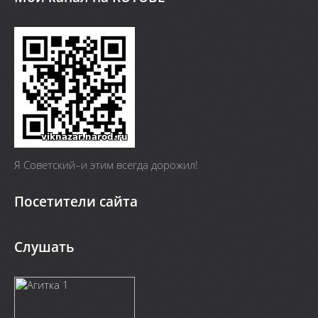
Я Cоветский–и этим всегда дорожил!
Посетители сайта
Слушать