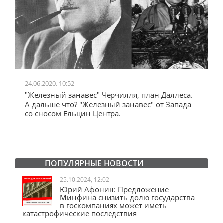
24.06.2020, 10:52
0
"Железный занавес" Черчилля, план Даллеса.
"
"
А дальше что? "Железный занавес" от Запада
и
со сносом Ельцин Центра.
ПОПУЛЯРНЫЕ НОВОСТИ
25.10.2024, 12:02
Юрий Афонин: Предложение
Минфина снизить долю государства
в госкомпаниях может иметь
катастрофические последствия