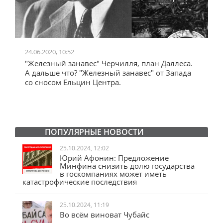
24.06.2020, 10:52
0
"Железный занавес" Черчилля, план Даллеса.
"
"
А дальше что? "Железный занавес" от Запада
и
со сносом Ельцин Центра.
ПОПУЛЯРНЫЕ НОВОСТИ
25.10.2024, 12:02
Юрий Афонин: Предложение
Минфина снизить долю государства
в госкомпаниях может иметь
катастрофические последствия
25.10.2024, 11:19
Во всём виноват Чубайс