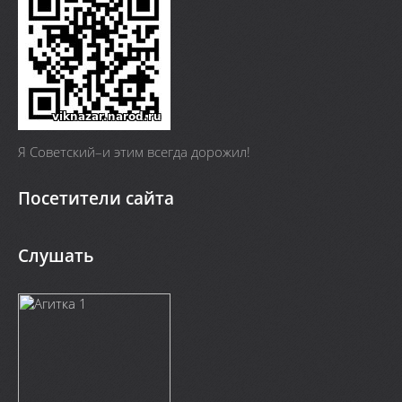
Я Cоветский–и этим всегда дорожил!
Посетители сайта
Слушать