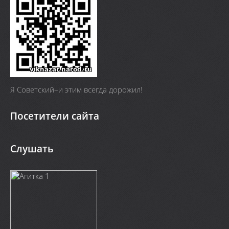
Я Cоветский–и этим всегда дорожил!
Посетители сайта
Слушать