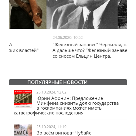
24.06.2020, 10:52
0
"Железный занавес" Черчилля, план Даллеса.
"
"
А дальше что? "Железный занавес" от Запада
и
со сносом Ельцин Центра.
ПОПУЛЯРНЫЕ НОВОСТИ
25.10.2024, 12:02
Юрий Афонин: Предложение
Минфина снизить долю государства
в госкомпаниях может иметь
катастрофические последствия
25.10.2024, 11:19