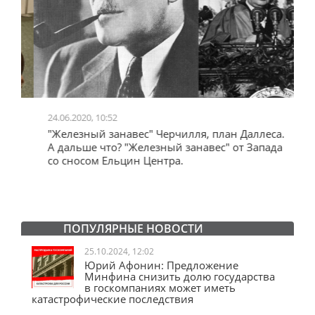
24.06.2020, 10:52
0
"Железный занавес" Черчилля, план Даллеса.
"
"
А дальше что? "Железный занавес" от Запада
и
со сносом Ельцин Центра.
ПОПУЛЯРНЫЕ НОВОСТИ
25.10.2024, 12:02
Юрий Афонин: Предложение
Минфина снизить долю государства
в госкомпаниях может иметь
катастрофические последствия