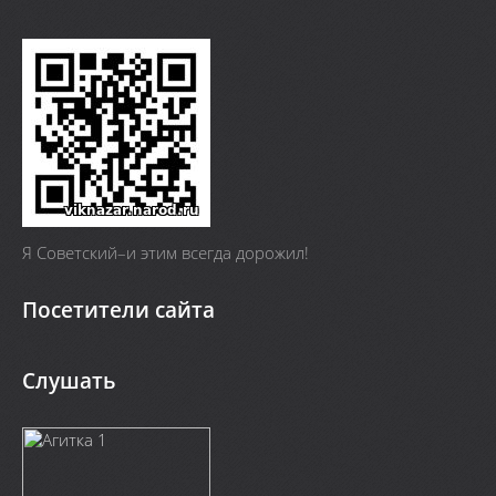
Я Cоветский–и этим всегда дорожил!
Посетители сайта
Слушать