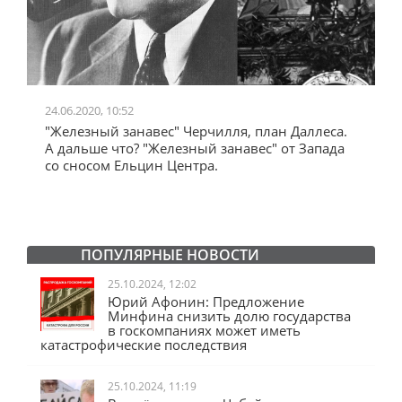
24.06.2020, 10:52
0
"Железный занавес" Черчилля, план Даллеса.
"
"
А дальше что? "Железный занавес" от Запада
и
со сносом Ельцин Центра.
ПОПУЛЯРНЫЕ НОВОСТИ
25.10.2024, 12:02
Юрий Афонин: Предложение
Минфина снизить долю государства
в госкомпаниях может иметь
катастрофические последствия
25.10.2024, 11:19