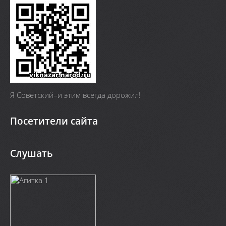
Я Cоветский–и этим всегда дорожил!
Посетители сайта
Слушать