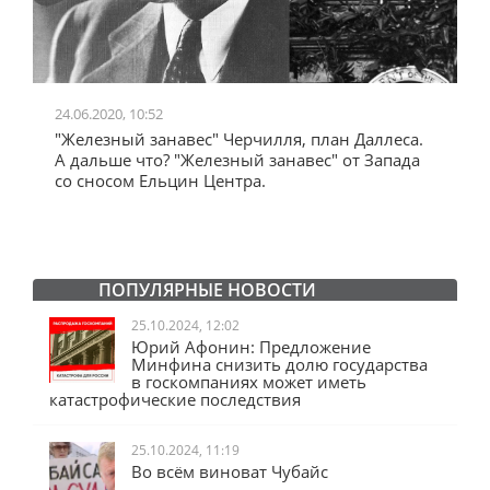
24.06.2020, 10:52
0
"Железный занавес" Черчилля, план Даллеса.
"
"
А дальше что? "Железный занавес" от Запада
и
со сносом Ельцин Центра.
ПОПУЛЯРНЫЕ НОВОСТИ
25.10.2024, 12:02
Юрий Афонин: Предложение
Минфина снизить долю государства
в госкомпаниях может иметь
катастрофические последствия
25.10.2024, 11:19
Во всём виноват Чубайс