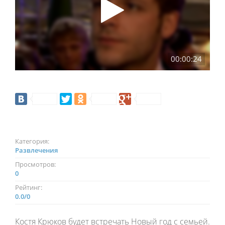
00:00:24
Категория:
Развлечения
Просмотров:
0
Рейтинг:
0.0
/
0
Костя Крюков будет встречать Новый год с семьей.