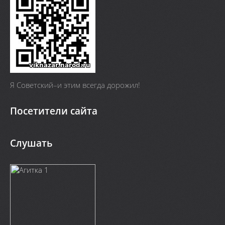
Я Cоветский–и этим всегда дорожил!
Посетители сайта
Слушать