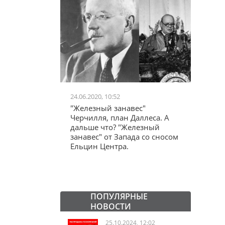
24.06.2020, 10:52
03.04.20
школьников в
"Железный занавес"
"Мама,
лся втайне
Черчилля, план Даллеса. А
акции
ластей"
дальше что? "Железный
"кучки
занавес" от Запада со сносом
Ельцин Центра.
ПОПУЛЯРНЫЕ
НОВОСТИ
25.10.2024, 12:02