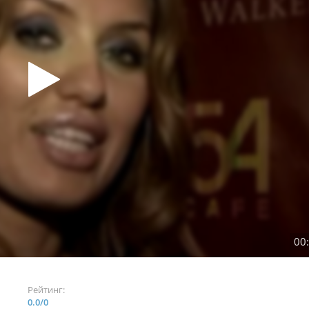
00
Рейтинг:
0.0
/
0