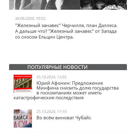
24.06.2020, 10:52
0
"Железный занавес" Черчилля, план Даллеса.
"
"
А дальше что? "Железный занавес" от Запада
и
со сносом Ельцин Центра.
ПОПУЛЯРНЫЕ НОВОСТИ
25.10.2024, 12:02
Юрий Афонин: Предложение
Минфина снизить долю государства
в госкомпаниях может иметь
катастрофические последствия
25.10.2024, 11:19
Во всём виноват Чубайс