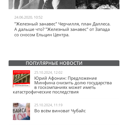
24.06.2020, 10:52
0
"Железный занавес" Черчилля, план Даллеса.
"
"
А дальше что? "Железный занавес" от Запада
и
со сносом Ельцин Центра.
ПОПУЛЯРНЫЕ НОВОСТИ
25.10.2024, 12:02
Юрий Афонин: Предложение
Минфина снизить долю государства
в госкомпаниях может иметь
катастрофические последствия
25.10.2024, 11:19
Во всём виноват Чубайс