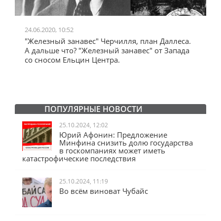
24.06.2020, 10:52
0
"Железный занавес" Черчилля, план Даллеса.
"
"
А дальше что? "Железный занавес" от Запада
и
со сносом Ельцин Центра.
ПОПУЛЯРНЫЕ НОВОСТИ
25.10.2024, 12:02
Юрий Афонин: Предложение
Минфина снизить долю государства
в госкомпаниях может иметь
катастрофические последствия
25.10.2024, 11:19
Во всём виноват Чубайс