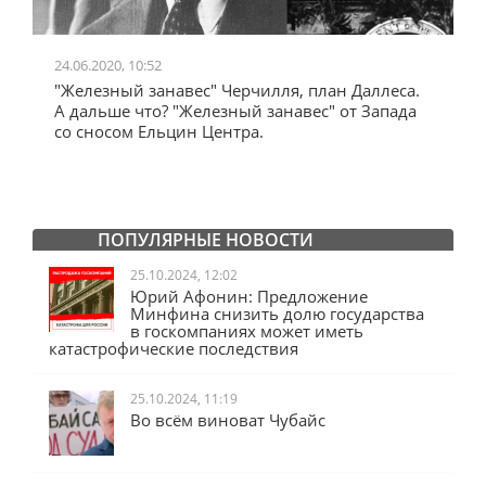
24.06.2020, 10:52
0
"Железный занавес" Черчилля, план Даллеса.
"
"
А дальше что? "Железный занавес" от Запада
и
со сносом Ельцин Центра.
ПОПУЛЯРНЫЕ НОВОСТИ
25.10.2024, 12:02
Юрий Афонин: Предложение
Минфина снизить долю государства
в госкомпаниях может иметь
катастрофические последствия
25.10.2024, 11:19
Во всём виноват Чубайс