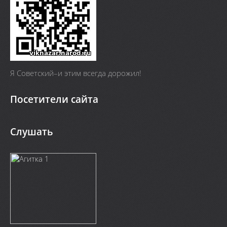
Я Cоветский–и этим всегда дорожил!
Посетители сайта
Слушать