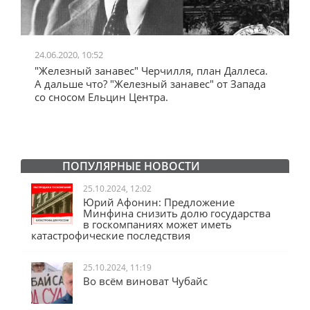
24.06.2020, 10:52
0
"Железный занавес" Черчилля, план Даллеса.
"
"
А дальше что? "Железный занавес" от Запада
и
со сносом Ельцин Центра.
ПОПУЛЯРНЫЕ НОВОСТИ
25.10.2024, 12:02
Юрий Афонин: Предложение
Минфина снизить долю государства
в госкомпаниях может иметь
катастрофические последствия
25.10.2024, 11:19
Во всём виноват Чубайс