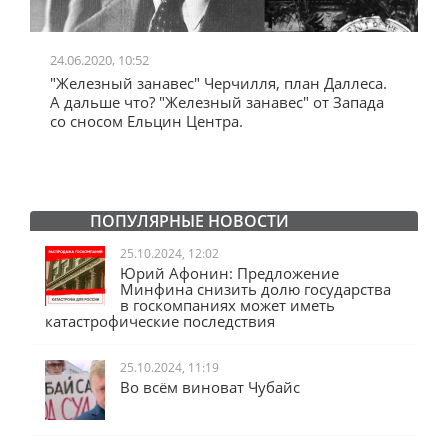
24.06.2020, 10:52
0
"Железный занавес" Черчилля, план Даллеса.
"
"
А дальше что? "Железный занавес" от Запада
и
со сносом Ельцин Центра.
ПОПУЛЯРНЫЕ НОВОСТИ
25.10.2024, 12:02
Юрий Афонин: Предложение
Минфина снизить долю государства
в госкомпаниях может иметь
катастрофические последствия
25.10.2024, 11:19
Во всём виноват Чубайс