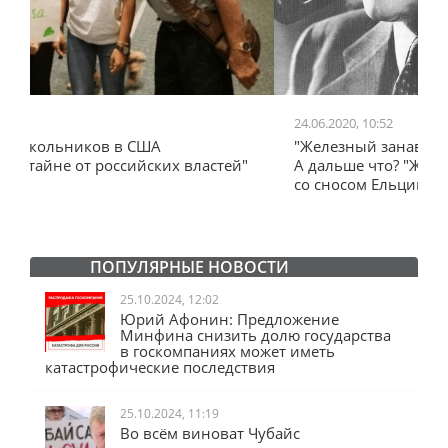
24.06.2020, 10:52
0
"Железный занавес" Черчилля, план Даллеса.
"
"
А дальше что? "Железный занавес" от Запада
и
со сносом Ельцин Центра.
ПОПУЛЯРНЫЕ НОВОСТИ
25.10.2024, 12:02
Юрий Афонин: Предложение
Минфина снизить долю государства
в госкомпаниях может иметь
катастрофические последствия
25.10.2024, 11:19