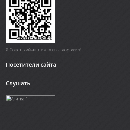
Я Cоветский–и этим всегда дорожил!
Посетители сайта
Слушать