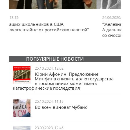
24.06.2020, 10:52
0
"Железный занавес" Черчилля, план Даллеса.
"
"
А дальше что? "Железный занавес" от Запада
и
со сносом Ельцин Центра.
ПОПУЛЯРНЫЕ НОВОСТИ
25.10.2024, 12:02
Юрий Афонин: Предложение
Минфина снизить долю государства
в госкомпаниях может иметь
катастрофические последствия
25.10.2024, 11:19
Во всём виноват Чубайс