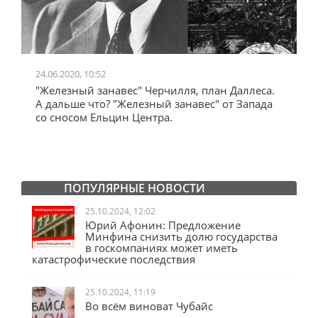
24.06.2020, 10:52
0
"Железный занавес" Черчилля, план Даллеса.
"
"
А дальше что? "Железный занавес" от Запада
и
со сносом Ельцин Центра.
ПОПУЛЯРНЫЕ НОВОСТИ
25.10.2024, 12:02
Юрий Афонин: Предложение
Минфина снизить долю государства
в госкомпаниях может иметь
катастрофические последствия
25.10.2024, 11:19
Во всём виноват Чубайс