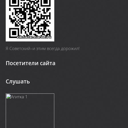
Я Cоветский–и этим всегда дорожил!
Посетители сайта
Слушать