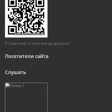
Я Cоветский–и этим всегда дорожил!
Посетители сайта
Слушать