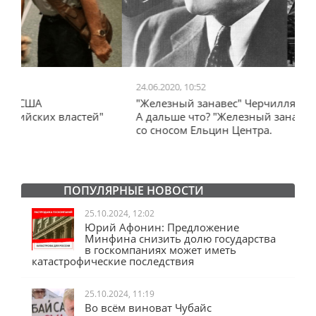
24.06.2020, 10:52
0
"Железный занавес" Черчилля, план Даллеса.
"
"
А дальше что? "Железный занавес" от Запада
и
со сносом Ельцин Центра.
ПОПУЛЯРНЫЕ НОВОСТИ
25.10.2024, 12:02
Юрий Афонин: Предложение
Минфина снизить долю государства
в госкомпаниях может иметь
катастрофические последствия
25.10.2024, 11:19