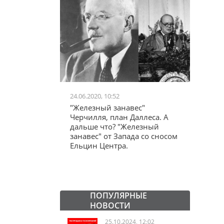
24.06.2020, 10:52
03.04.20
школьников в
"Железный занавес"
"Мама,
лся втайне
Черчилля, план Даллеса. А
акции
ластей"
дальше что? "Железный
"кучки
занавес" от Запада со сносом
Ельцин Центра.
ПОПУЛЯРНЫЕ
НОВОСТИ
25.10.2024, 12:02