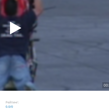
00
Рейтинг:
0.0
/
0