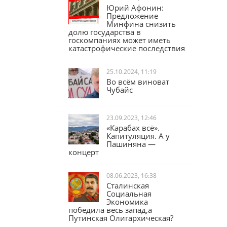
Юрий Афонин:
Предложение
Минфина снизить
долю государства в
госкомпаниях может иметь
катастрофические последствия
25.10.2024, 11:19
Во всём виноват
Чубайс
23.09.2023, 12:46
«Карабах всё».
Капитуляция. А у
Пашиняна —
концерт
08.06.2023, 16:38
Сталинская
Социальная
Экономика
победила весь запад,а
Путинская Олигархическая?