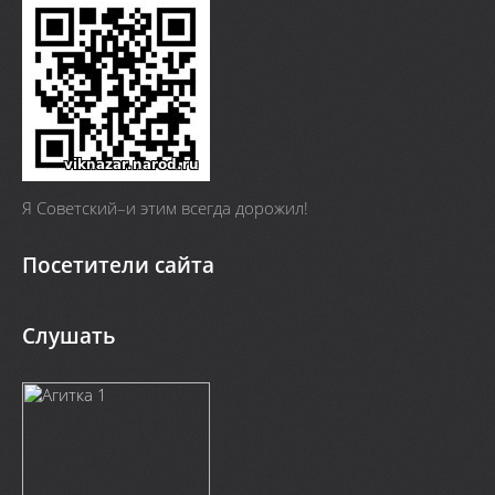
Я Cоветский–и этим всегда дорожил!
Посетители сайта
Слушать