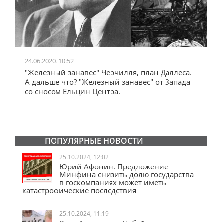
24.06.2020, 10:52
0
"Железный занавес" Черчилля, план Даллеса.
"
"
А дальше что? "Железный занавес" от Запада
и
со сносом Ельцин Центра.
ПОПУЛЯРНЫЕ НОВОСТИ
25.10.2024, 12:02
Юрий Афонин: Предложение
Минфина снизить долю государства
в госкомпаниях может иметь
катастрофические последствия
25.10.2024, 11:19