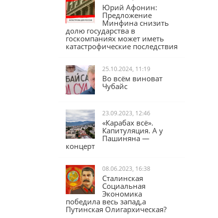
Юрий Афонин:
Предложение
Минфина снизить
долю государства в
госкомпаниях может иметь
катастрофические последствия
25.10.2024, 11:19
Во всём виноват
Чубайс
23.09.2023, 12:46
«Карабах всё».
Капитуляция. А у
Пашиняна —
концерт
08.06.2023, 16:38
Сталинская
Социальная
Экономика
победила весь запад,а
Путинская Олигархическая?