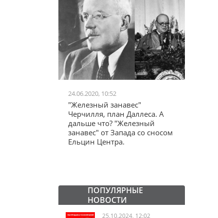
24.06.2020, 10:52
03.04.20
школьников в
"Железный занавес"
"Мама,
лся втайне
Черчилля, план Даллеса. А
акции
ластей"
дальше что? "Железный
"кучки
занавес" от Запада со сносом
Ельцин Центра.
ПОПУЛЯРНЫЕ
НОВОСТИ
25.10.2024, 12:02