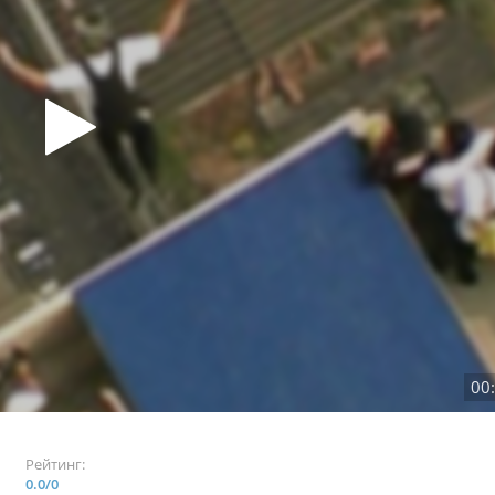
00
Рейтинг:
0.0
/
0