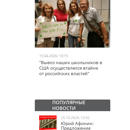
24.06.2020, 10:52
03.04.20
школьников в
"Железный занавес"
"Мама,
лся втайне
Черчилля, план Даллеса. А
акции
ластей"
дальше что? "Железный
"кучки
занавес" от Запада со сносом
Ельцин Центра.
ПОПУЛЯРНЫЕ
НОВОСТИ
25.10.2024, 12:02