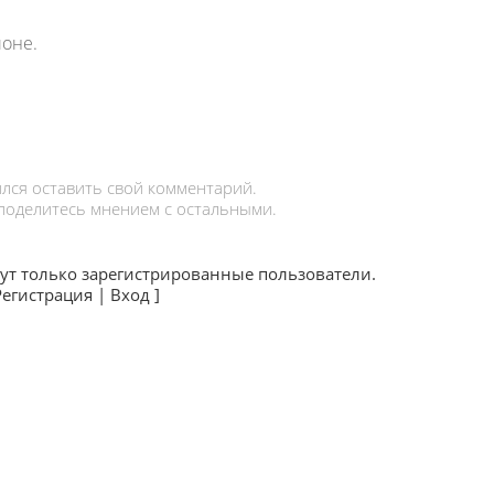
ионе.
лся оставить свой комментарий.
 поделитесь мнением с остальными.
ут только зарегистрированные пользователи.
Регистрация
|
Вход
]