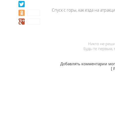
Спуск с горы, как езда на атракц
Никто не реши
Будь-те первым,
Добавлять комментарии мог
[