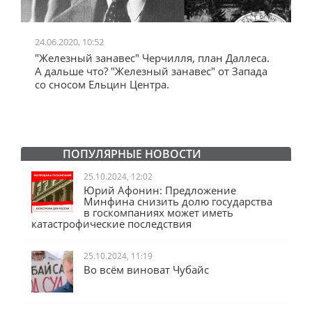
24.06.2020, 10:52
0
"Железный занавес" Черчилля, план Даллеса.
"
"
А дальше что? "Железный занавес" от Запада
и
со сносом Ельцин Центра.
ПОПУЛЯРНЫЕ НОВОСТИ
25.10.2024, 12:02
Юрий Афонин: Предложение
Минфина снизить долю государства
в госкомпаниях может иметь
катастрофические последствия
25.10.2024, 11:19
Во всём виноват Чубайс