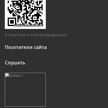
Я Cоветский–и этим всегда дорожил!
Посетители сайта
Слушать