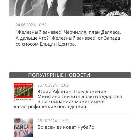
24.06.2020, 10:52
0
"Железный занавес" Черчилля, план Даллеса.
"
"
А дальше что? "Железный занавес" от Запада
и
со сносом Ельцин Центра.
ПОПУЛЯРНЫЕ НОВОСТИ
25.10.2024, 12:02
Юрий Афонин: Предложение
Минфина снизить долю государства
в госкомпаниях может иметь
катастрофические последствия
25.10.2024, 11:19
Во всём виноват Чубайс