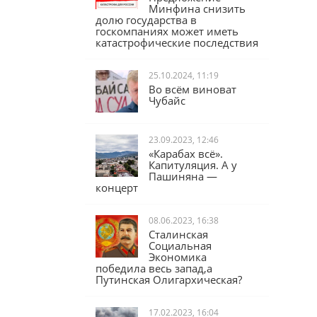
Юрий Афонин:
Предложение
Минфина снизить
долю государства в
госкомпаниях может иметь
катастрофические последствия
25.10.2024, 11:19
Во всём виноват
Чубайс
23.09.2023, 12:46
«Карабах всё».
Капитуляция. А у
Пашиняна —
концерт
08.06.2023, 16:38
Сталинская
Социальная
Экономика
победила весь запад,а
Путинская Олигархическая?