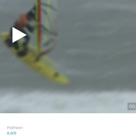
00
Рейтинг:
0.0
/
0