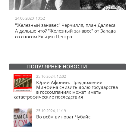
24.06.2020, 10:52
0
"Железный занавес" Черчилля, план Даллеса.
"
"
А дальше что? "Железный занавес" от Запада
и
со сносом Ельцин Центра.
ПОПУЛЯРНЫЕ НОВОСТИ
25.10.2024, 12:02
Юрий Афонин: Предложение
Минфина снизить долю государства
в госкомпаниях может иметь
катастрофические последствия
25.10.2024, 11:19
Во всём виноват Чубайс