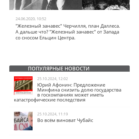
24.06.2020, 10:52
0
"Железный занавес" Черчилля, план Даллеса.
"
"
А дальше что? "Железный занавес" от Запада
и
со сносом Ельцин Центра.
ПОПУЛЯРНЫЕ НОВОСТИ
25.10.2024, 12:02
Юрий Афонин: Предложение
Минфина снизить долю государства
в госкомпаниях может иметь
катастрофические последствия
25.10.2024, 11:19
Во всём виноват Чубайс