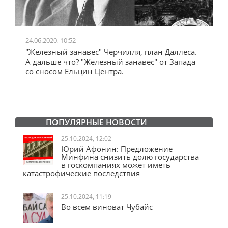
24.06.2020, 10:52
0
"Железный занавес" Черчилля, план Даллеса.
"
"
А дальше что? "Железный занавес" от Запада
и
со сносом Ельцин Центра.
ПОПУЛЯРНЫЕ НОВОСТИ
25.10.2024, 12:02
Юрий Афонин: Предложение
Минфина снизить долю государства
в госкомпаниях может иметь
катастрофические последствия
25.10.2024, 11:19
Во всём виноват Чубайс