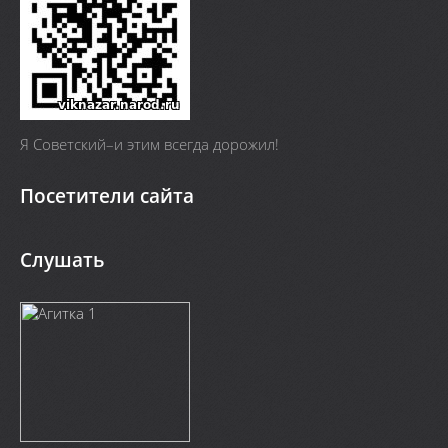
Я Cоветский–и этим всегда дорожил!
Посетители сайта
Слушать