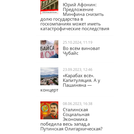
Юрий Афонин:
Предложение
Минфина снизить
долю государства в
госкомпаниях может иметь
катастрофические последствия
25.10.2024, 11:19
Во всём виноват
Чубайс
23.09.2023, 12:46
«Карабах всё».
Капитуляция. А у
Пашиняна —
концерт
08.06.2023, 16:38
Сталинская
Социальная
Экономика
победила весь запад,а
Путинская Олигархическая?