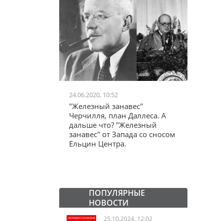
24.06.2020, 10:52
03.04.20
школьников в
"Железный занавес"
"Мама,
лся втайне
Черчилля, план Даллеса. А
акции
ластей"
дальше что? "Железный
"кучки
занавес" от Запада со сносом
Ельцин Центра.
ПОПУЛЯРНЫЕ
НОВОСТИ
25.10.2024, 12:02