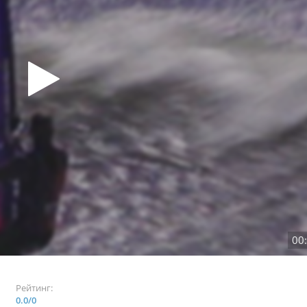
00
Рейтинг:
0.0
/
0