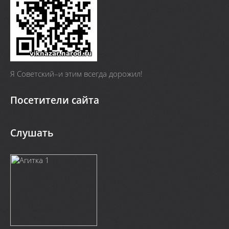
Я Cоветский–и этим всегда дорожил!
Посетители сайта
Слушать