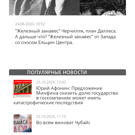
24.06.2020, 10:52
0
"Железный занавес" Черчилля, план Даллеса.
"
"
А дальше что? "Железный занавес" от Запада
и
со сносом Ельцин Центра.
ПОПУЛЯРНЫЕ НОВОСТИ
25.10.2024, 12:02
Юрий Афонин: Предложение
Минфина снизить долю государства
в госкомпаниях может иметь
катастрофические последствия
25.10.2024, 11:19
Во всём виноват Чубайс