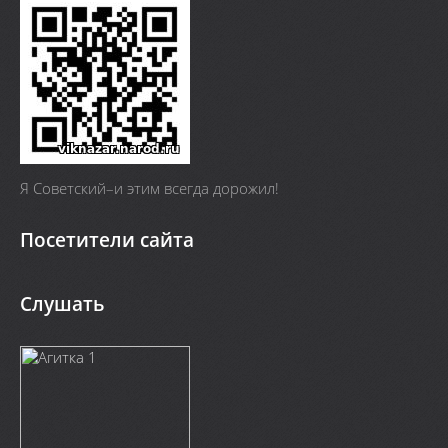
Я Cоветский–и этим всегда дорожил!
Посетители сайта
Слушать