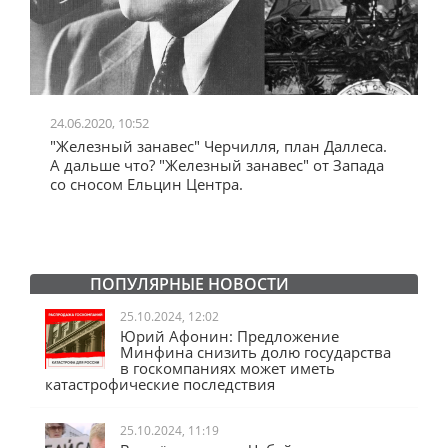
24.06.2020, 10:52
0
"Железный занавес" Черчилля, план Даллеса.
"
"
А дальше что? "Железный занавес" от Запада
и
со сносом Ельцин Центра.
ПОПУЛЯРНЫЕ НОВОСТИ
25.10.2024, 12:02
Юрий Афонин: Предложение
Минфина снизить долю государства
в госкомпаниях может иметь
катастрофические последствия
25.10.2024, 11:19