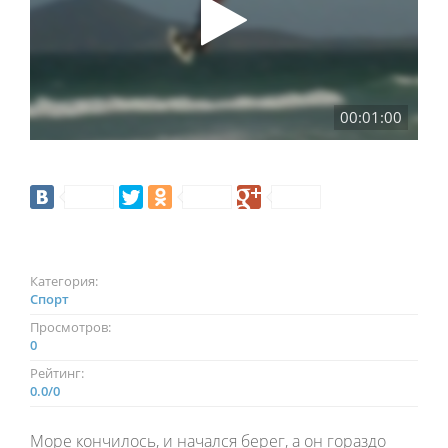
00:01:00
Категория:
Спорт
Просмотров:
0
Рейтинг:
0.0
/
0
Море кончилось, и начался берег, а он гораздо