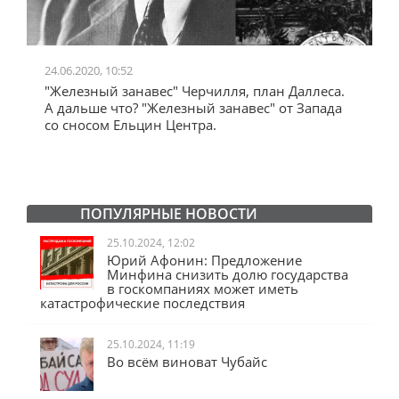
24.06.2020, 10:52
0
"Железный занавес" Черчилля, план Даллеса.
"
"
А дальше что? "Железный занавес" от Запада
и
со сносом Ельцин Центра.
ПОПУЛЯРНЫЕ НОВОСТИ
25.10.2024, 12:02
Юрий Афонин: Предложение
Минфина снизить долю государства
в госкомпаниях может иметь
катастрофические последствия
25.10.2024, 11:19
Во всём виноват Чубайс