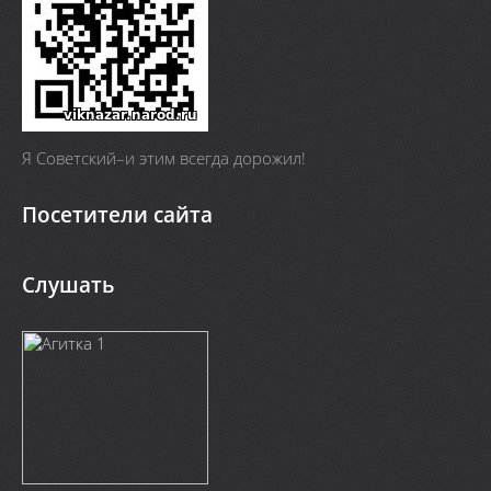
Я Cоветский–и этим всегда дорожил!
Посетители сайта
Слушать