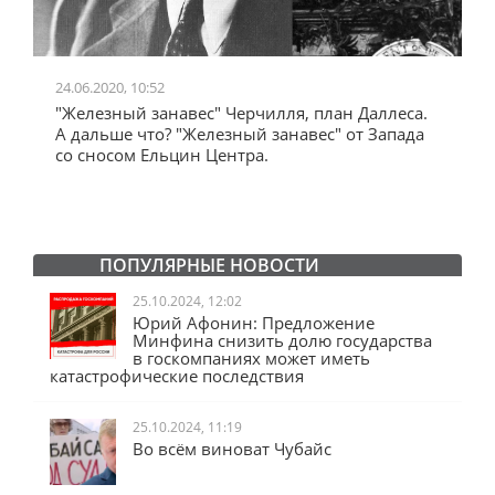
24.06.2020, 10:52
0
"Железный занавес" Черчилля, план Даллеса.
"
"
А дальше что? "Железный занавес" от Запада
и
со сносом Ельцин Центра.
ПОПУЛЯРНЫЕ НОВОСТИ
25.10.2024, 12:02
Юрий Афонин: Предложение
Минфина снизить долю государства
в госкомпаниях может иметь
катастрофические последствия
25.10.2024, 11:19
Во всём виноват Чубайс