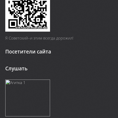
Я Cоветский–и этим всегда дорожил!
Посетители сайта
Слушать