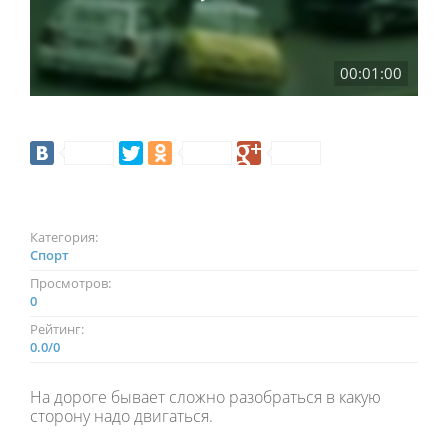
00:01:00
Категория:
Спорт
Просмотров:
0
Рейтинг:
0.0
/
0
На дороге бывает сложно разобраться в какую
сторону надо двигаться.