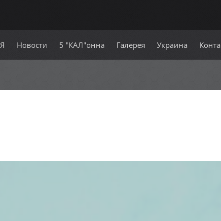
СЯ
Новости
5 "КАЛ"онна
Галерея
Украина
Конта