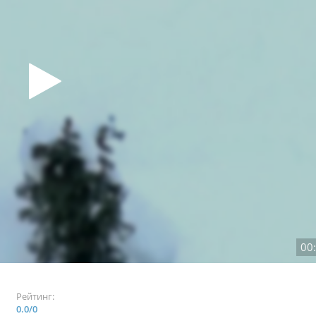
00
Рейтинг:
0.0
/
0