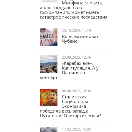
Юрий Афонин:
Предложение
Минфина снизить
долю государства в
госкомпаниях может иметь
катастрофические последствия
25.10.2024, 11:19
Во всём виноват
Чубайс
23.09.2023, 12:46
«Карабах всё».
Капитуляция. А у
Пашиняна —
концерт
08.06.2023, 16:38
Сталинская
Социальная
Экономика
победила весь запад,а
Путинская Олигархическая?