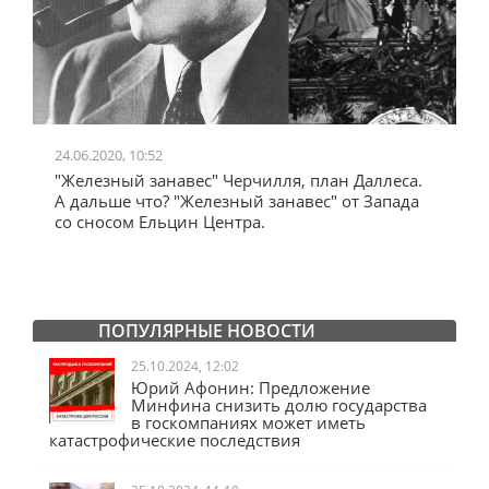
24.06.2020, 10:52
0
"Железный занавес" Черчилля, план Даллеса.
"
"
А дальше что? "Железный занавес" от Запада
и
со сносом Ельцин Центра.
ПОПУЛЯРНЫЕ НОВОСТИ
25.10.2024, 12:02
Юрий Афонин: Предложение
Минфина снизить долю государства
в госкомпаниях может иметь
катастрофические последствия