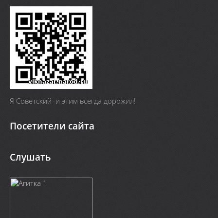
Я Cоветский–и этим всегда дорожил!
Посетители сайта
Слушать