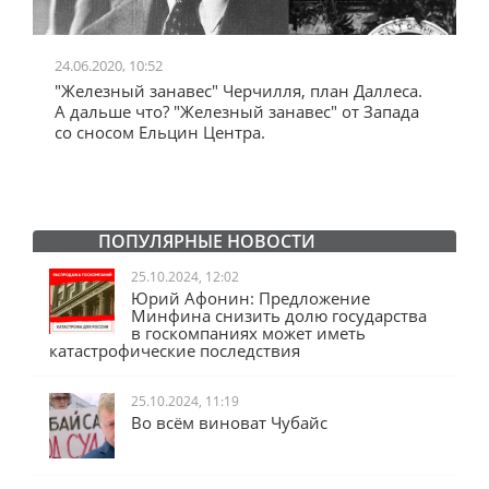
24.06.2020, 10:52
0
"Железный занавес" Черчилля, план Даллеса.
"
"
А дальше что? "Железный занавес" от Запада
и
со сносом Ельцин Центра.
ПОПУЛЯРНЫЕ НОВОСТИ
25.10.2024, 12:02
Юрий Афонин: Предложение
Минфина снизить долю государства
в госкомпаниях может иметь
катастрофические последствия
25.10.2024, 11:19
Во всём виноват Чубайс