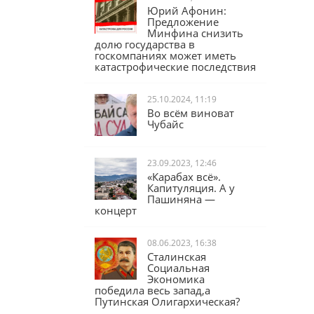
Юрий Афонин:
Предложение
Минфина снизить
долю государства в
госкомпаниях может иметь
катастрофические последствия
25.10.2024, 11:19
Во всём виноват
Чубайс
23.09.2023, 12:46
«Карабах всё».
Капитуляция. А у
Пашиняна —
концерт
08.06.2023, 16:38
Сталинская
Социальная
Экономика
победила весь запад,а
Путинская Олигархическая?