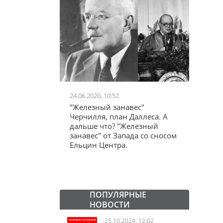
24.06.2020, 10:52
03.04.20
школьников в
"Железный занавес"
"Мама,
лся втайне
Черчилля, план Даллеса. А
акции
ластей"
дальше что? "Железный
"кучки
занавес" от Запада со сносом
Ельцин Центра.
ПОПУЛЯРНЫЕ
НОВОСТИ
25.10.2024, 12:02