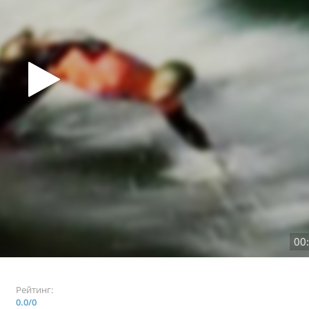
00
Рейтинг:
0.0
/
0