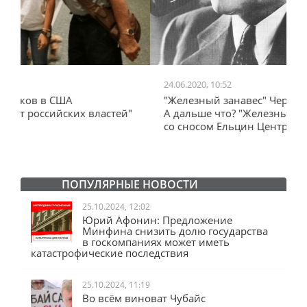
24.06.2020, 10:52
0
"Железный занавес" Черчилля, план Даллеса.
"
"
А дальше что? "Железный занавес" от Запада
и
со сносом Ельцин Центра.
ПОПУЛЯРНЫЕ НОВОСТИ
25.10.2024, 12:02
Юрий Афонин: Предложение
Минфина снизить долю государства
в госкомпаниях может иметь
катастрофические последствия
25.10.2024, 11:19