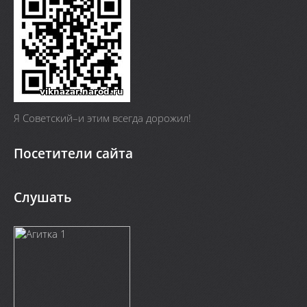
Я Cоветский–и этим всегда дорожил!
Посетители сайта
Слушать