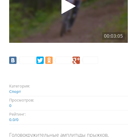
00:03:05
Категория:
Спорт
Просмотров:
0
Рейтинг:
0.0
/
0
Головокружительные амплитуды прыжков,