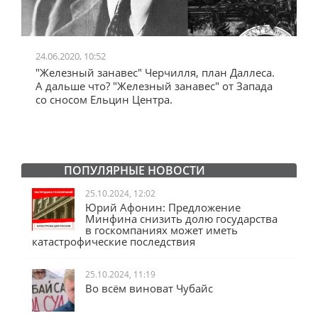
24.06.2020, 10:52
0
"Железный занавес" Черчилля, план Даллеса.
"
"
А дальше что? "Железный занавес" от Запада
и
со сносом Ельцин Центра.
ПОПУЛЯРНЫЕ НОВОСТИ
25.10.2024, 12:02
Юрий Афонин: Предложение
Минфина снизить долю государства
в госкомпаниях может иметь
катастрофические последствия
25.10.2024, 11:19
Во всём виноват Чубайс