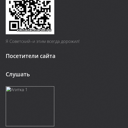
Я Cоветский–и этим всегда дорожил!
Посетители сайта
Слушать