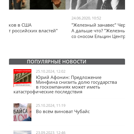
24.06.2020, 10:52
0
"Железный занавес" Черчилля, план Даллеса.
"
"
А дальше что? "Железный занавес" от Запада
и
со сносом Ельцин Центра.
ПОПУЛЯРНЫЕ НОВОСТИ
25.10.2024, 12:02
Юрий Афонин: Предложение
Минфина снизить долю государства
в госкомпаниях может иметь
катастрофические последствия
25.10.2024, 11:19
Во всём виноват Чубайс