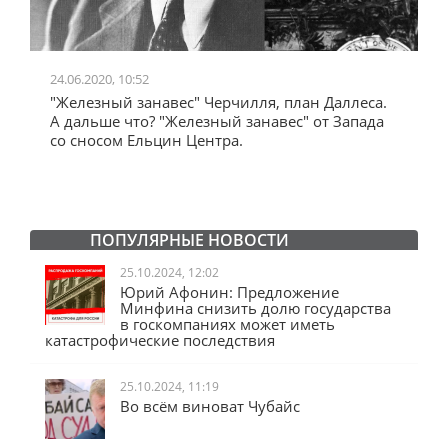
24.06.2020, 10:52
0
"Железный занавес" Черчилля, план Даллеса.
"
"
А дальше что? "Железный занавес" от Запада
и
со сносом Ельцин Центра.
ПОПУЛЯРНЫЕ НОВОСТИ
25.10.2024, 12:02
Юрий Афонин: Предложение
Минфина снизить долю государства
в госкомпаниях может иметь
катастрофические последствия
25.10.2024, 11:19
Во всём виноват Чубайс