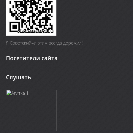
Я Cоветский–и этим всегда дорожил!
Посетители сайта
Слушать