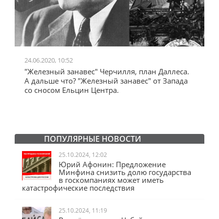
24.06.2020, 10:52
0
"Железный занавес" Черчилля, план Даллеса.
"
"
А дальше что? "Железный занавес" от Запада
и
со сносом Ельцин Центра.
ПОПУЛЯРНЫЕ НОВОСТИ
25.10.2024, 12:02
Юрий Афонин: Предложение
Минфина снизить долю государства
в госкомпаниях может иметь
катастрофические последствия
25.10.2024, 11:19