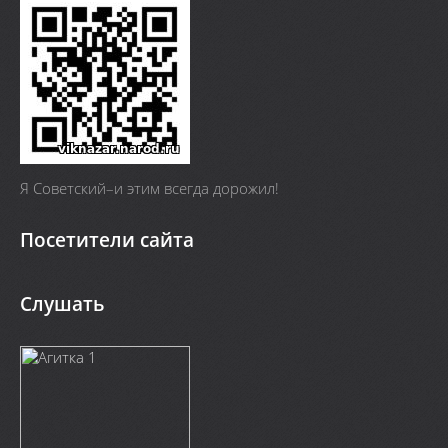
Я Cоветский–и этим всегда дорожил!
Посетители сайта
Слушать