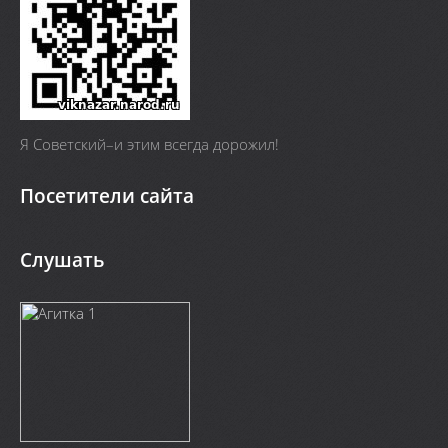
Я Cоветский–и этим всегда дорожил!
Посетители сайта
Слушать