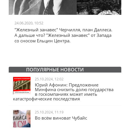
24.06.2020, 10:52
0
"Железный занавес" Черчилля, план Даллеса.
"
"
А дальше что? "Железный занавес" от Запада
и
со сносом Ельцин Центра.
ПОПУЛЯРНЫЕ НОВОСТИ
25.10.2024, 12:02
Юрий Афонин: Предложение
Минфина снизить долю государства
в госкомпаниях может иметь
катастрофические последствия
25.10.2024, 11:19
Во всём виноват Чубайс