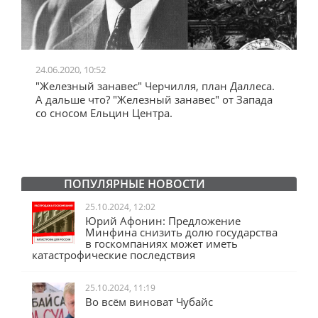
24.06.2020, 10:52
0
"Железный занавес" Черчилля, план Даллеса.
"
"
А дальше что? "Железный занавес" от Запада
и
со сносом Ельцин Центра.
ПОПУЛЯРНЫЕ НОВОСТИ
25.10.2024, 12:02
Юрий Афонин: Предложение
Минфина снизить долю государства
в госкомпаниях может иметь
катастрофические последствия
25.10.2024, 11:19
Во всём виноват Чубайс