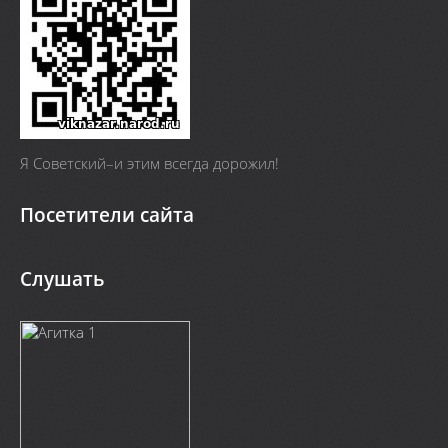
Я Cоветский–и этим всегда дорожил!
Посетители сайта
Слушать