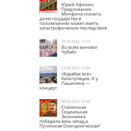
Юрий Афонин:
Предложение
Минфина снизить
долю государства в
госкомпаниях может иметь
катастрофические последствия
25.10.2024, 11:19
Во всём виноват
Чубайс
23.09.2023, 12:46
«Карабах всё».
Капитуляция. А у
Пашиняна —
концерт
08.06.2023, 16:38
Сталинская
Социальная
Экономика
победила весь запад,а
Путинская Олигархическая?