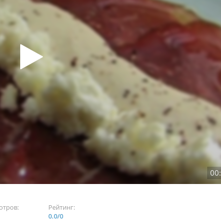
00
отров:
Рейтинг:
0.0
/
0