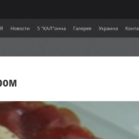
СЯ
Новости
5 "КАЛ"онна
Галерея
Украина
Конта
ром