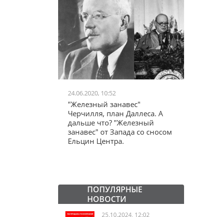
24.06.2020, 10:52
03.04.20
школьников в
"Железный занавес"
"Мама,
лся втайне
Черчилля, план Даллеса. А
акции
ластей"
дальше что? "Железный
"кучки
занавес" от Запада со сносом
Ельцин Центра.
ПОПУЛЯРНЫЕ
НОВОСТИ
25.10.2024, 12:02