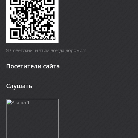
Я Cоветский–и этим всегда дорожил!
Посетители сайта
Слушать