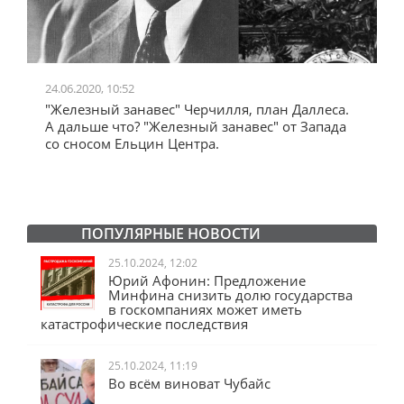
24.06.2020, 10:52
0
"Железный занавес" Черчилля, план Даллеса.
"
"
А дальше что? "Железный занавес" от Запада
и
со сносом Ельцин Центра.
ПОПУЛЯРНЫЕ НОВОСТИ
25.10.2024, 12:02
Юрий Афонин: Предложение
Минфина снизить долю государства
в госкомпаниях может иметь
катастрофические последствия
25.10.2024, 11:19
Во всём виноват Чубайс