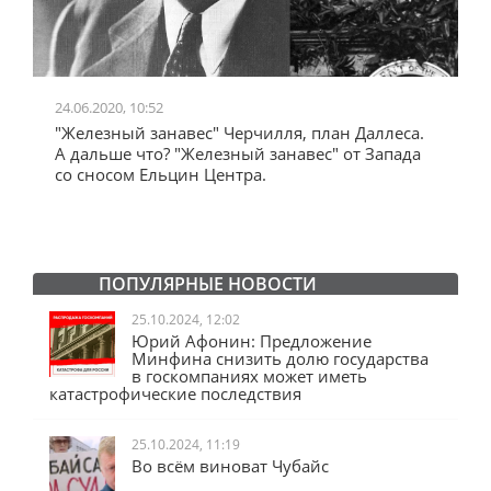
24.06.2020, 10:52
0
"Железный занавес" Черчилля, план Даллеса.
"
"
А дальше что? "Железный занавес" от Запада
и
со сносом Ельцин Центра.
ПОПУЛЯРНЫЕ НОВОСТИ
25.10.2024, 12:02
Юрий Афонин: Предложение
Минфина снизить долю государства
в госкомпаниях может иметь
катастрофические последствия
25.10.2024, 11:19
Во всём виноват Чубайс