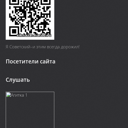
Я Cоветский–и этим всегда дорожил!
Посетители сайта
Слушать