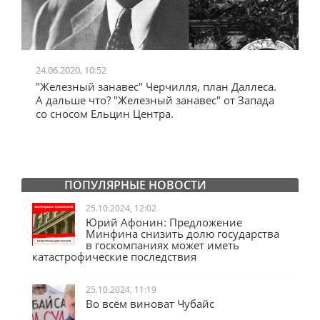
24.06.2020, 10:52
0
"Железный занавес" Черчилля, план Даллеса.
"
"
А дальше что? "Железный занавес" от Запада
и
со сносом Ельцин Центра.
ПОПУЛЯРНЫЕ НОВОСТИ
25.10.2024, 12:02
Юрий Афонин: Предложение
Минфина снизить долю государства
в госкомпаниях может иметь
катастрофические последствия
25.10.2024, 11:19
Во всём виноват Чубайс