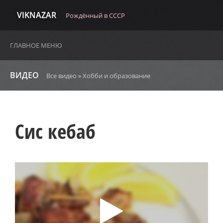
VIKNAZAR
Рождённый в СССР
ГЛАВНОЕ МЕНЮ
ВИДЕО
Все видео
»
Хобби и образование
Сис кебаб