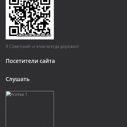
Я Cоветский–и этим всегда дорожил!
Посетители сайта
Слушать