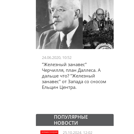
24.06.2020, 10:52
03.04.20
школьников в
"Железный занавес"
"Мама,
лся втайне
Черчилля, план Даллеса. А
акции
ластей"
дальше что? "Железный
"кучки
занавес" от Запада со сносом
Ельцин Центра.
ПОПУЛЯРНЫЕ
НОВОСТИ
25.10.2024, 12:02