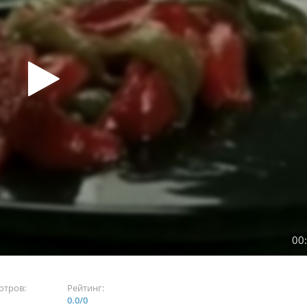
00
отров:
Рейтинг:
0.0
/
0