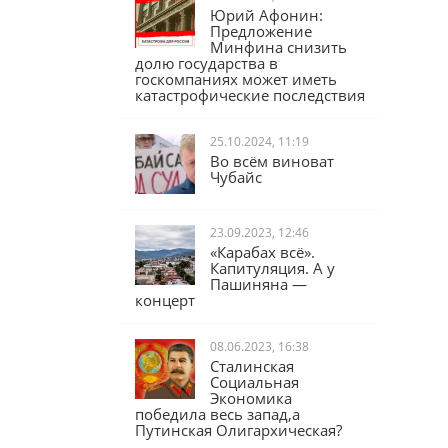
Юрий Афонин:
Предложение
Минфина снизить
долю государства в
госкомпаниях может иметь
катастрофические последствия
25.10.2024, 11:19
Во всём виноват
Чубайс
23.09.2023, 12:46
«Карабах всё».
Капитуляция. А у
Пашиняна —
концерт
08.06.2023, 16:38
Сталинская
Социальная
Экономика
победила весь запад,а
Путинская Олигархическая?